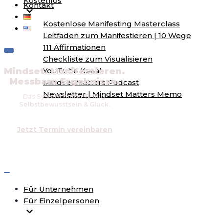
Kostenlos
Kontakt
Kostenlose Manifesting Masterclass
Leitfaden zum Manifestieren | 10 Wege
111 Affirmationen
Navigations-
Checkliste zum Visualisieren
Menü
Mindset. Manifestieren.
YouTube Kanal
Messbare Ergebnisse.
Mindset Matters Podcast
Newsletter | Mindset Matters Memo
Das System hinter Erfolg,
Selbstbewusstsein & Glück.
Jetzt Termin vereinbaren
Navigations-
Menü
Für Unternehmen
Für Einzelpersonen