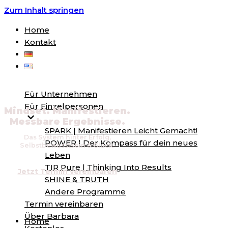
Zum Inhalt springen
Home
Kontakt
Für Unternehmen
Für Einzelpersonen
Mindset. Manifestieren.
Messbare Ergebnisse.
SPARK | Manifestieren Leicht Gemacht!
Das System hinter Erfolg,
POWER | Der Kompass für dein neues
Selbstbewusstsein & Glück.
Leben
TIR Pure | Thinking Into Results
Jetzt Termin vereinbaren
SHINE & TRUTH
Andere Programme
Termin vereinbaren
Über Barbara
Home